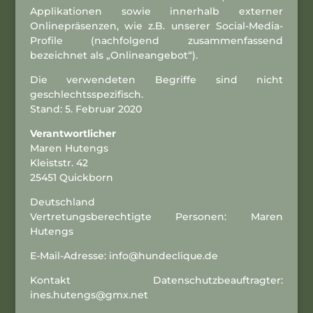
Applikationen sowie innerhalb externer
Onlinepräsenzen, wie z.B. unserer Social-Media-
Profile (nachfolgend zusammenfassend
bezeichnet als „Onlineangebot“).
Die verwendeten Begriffe sind nicht
geschlechtsspezifisch.
Stand: 5. Februar 2020
Verantwortlicher
Maren Hutengs
Kleiststr. 42
25451 Quickborn
Deutschland
Vertretungsberechtigte Personen: Maren
Hutengs
E-Mail-Adresse:
info@hundeclique.de
Kontakt Datenschutzbeauftragter:
ines.hutengs@gmx.net