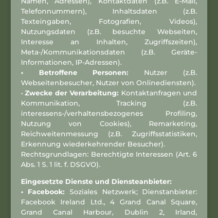
Namen, Adressen), Kontaktdaten (z.B. E-Mail,
Telefonnummern), Inhaltsdaten (z.B.
Texteingaben, Fotografien, Videos),
Nutzungsdaten (z.B. besuchte Webseiten,
Interesse an Inhalten, Zugriffszeiten),
Meta-/Kommunikationsdaten (z.B. Geräte-
Informationen, IP-Adressen).
• Betroffene Personen:
Nutzer (z.B.
Webseitenbesucher, Nutzer von Onlinediensten).
•
Zwecke der Verarbeitung:
Kontaktanfragen und
Kommunikation, Tracking (z.B.
interessens-/verhaltensbezogenes Profiling,
Nutzung von Cookies), Remarketing,
Reichweitenmessung (z.B. Zugriffsstatistiken,
Erkennung wiederkehrender Besucher).
Rechtsgrundlagen: Berechtigte Interessen (Art. 6
Abs. 1 S. 1 lit. f. DSGVO).
Eingesetzte Dienste und Diensteanbieter:
• Facebook:
Soziales Netzwerk; Dienstanbieter:
Facebook Ireland Ltd., 4 Grand Canal Square,
Grand Canal Harbour, Dublin 2, Irland,