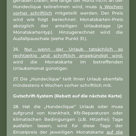
genauen Daten, wie lange der Hund nicht an der
Hundeclique teilnehmen wird, muss
4 Wochen
vorher schriftlich
mitgeteilt werden. Der Preis
wird wie folgt berechnet: Monatskarten-Preis
abzüglich der anteiligen Urlaubstage (je
Monatskartentyp). Hinzugerechnet wird die
Ausfallpauschale (siehe Punkt 31.).
26.
Nur wenn der Urlaub tatsächlich so
rechtzeitig und schriftlich angekündigt wird
,
wird die Monatskarte im betreffenden
Urlaubsmonat günstiger.
27. Die „Hundeclique“ teilt ihren Urlaub ebenfalls
mindestens 4 Wochen vorher schriftlich mit.
Gutschrift-System (Rabatt auf die nächste Karte)
28. Hat die „Hundeclique“ Urlaub oder muss
aufgrund von Krankheit, Kfz-Reparaturen oder
klimatischen Bedingungen (z.B. Hitzefrei) Tage
ausfallen lassen, wird für diese Tage der
Einzelpreis der jeweiligen Monatskarte
auf die